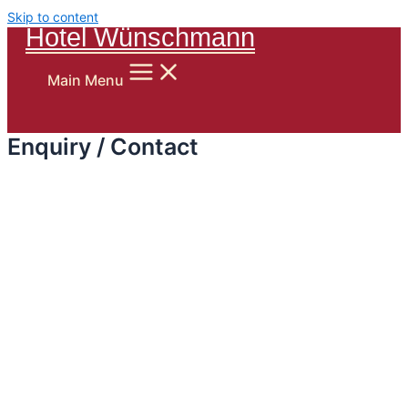
Skip to content
Hotel Wünschmann
Main Menu
Enquiry / Contact
Your subject*
Your name*
Your E-Mail-adress*
Street